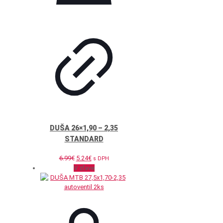
DUŠA 26×1,90 – 2,35
STANDARD
Pôvodná
Aktuálna
6.99
€
5.24
€
s DPH
cena
cena
V zľave
bola:
je:
6.99€.
5.24€.