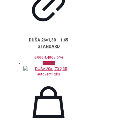
DUŠA 26×1,30 – 1,65
STANDARD
Pôvodná
Aktuálna
5.99
€
4.49
€
s DPH
cena
cena
V zľave
bola:
je:
5.99€.
4.49€.