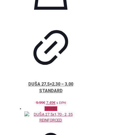
DUŠA 27,5×2,30 – 3,00
STANDARD
Pôvodná
Aktuálna
9.99
€
7.49
€
s DPH
cena
cena
V zľave
bola:
je:
9.99€.
7.49€.