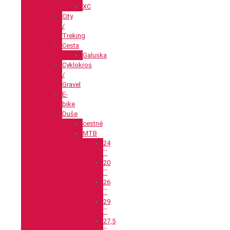
XC
City
/
Treking
Cesta
Galuska
Cyklokros
/
Gravel
E-
bike
Duše
cestné
MTB
24
´´
20
´´
26
´´
29
´´
27,5