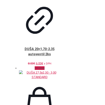
DUŠA 20×1,70-2,35
autoventil 2ks
Pôvodná
Aktuálna
8.00
€
6.00
€
s DPH
cena
cena
V zľave
bola:
je:
8.00€.
6.00€.