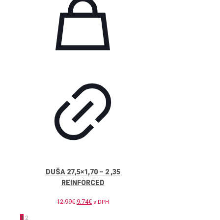
DUŠA 27,5×1,70 – 2 ,35
REINFORCED
Pôvodná
Aktuálna
12.99
€
9.74
€
s DPH
cena
cena
1
2
bola:
je: