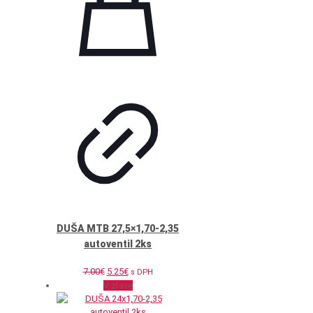
DUŠA MTB 27,5×1,70-2,35
autoventil 2ks
Pôvodná
Aktuálna
7.00
€
5.25
€
s DPH
cena
cena
V zľave
bola:
je:
7.00€.
5.25€.