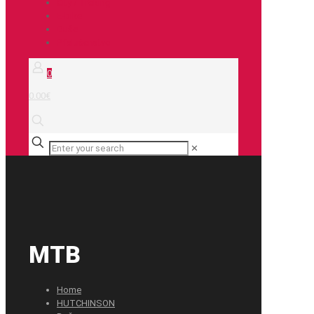
City / Treking
E-bike
Duše
Príslušenstvo
0
0.00€
✕
MTB
Home
HUTCHINSON