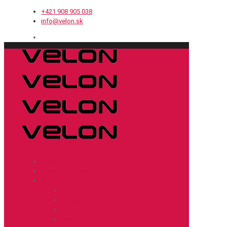
+421 908 905 038
info@velon.sk
Cesta
Cyklokros / Gravel
MTB
XC
Enduro
DH
Hobby