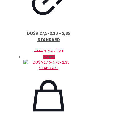
DUŠA 27,5×2,30 – 2,85
STANDARD
Pôvodná
Aktuálna
5.00
€
3.75
€
s DPH
cena
cena
V zľave
bola:
je:
5.00€.
3.75€.