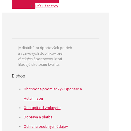
´´
Príslušenstvo
je distribútor športových potrieb
a výživových doplnkov pre
všetkých športovcov, ktorí
hľadajú skutočnú kvalitu.
E-shop
Obchodné podmienky - Sponser a
Hutchinson
Odstúpiť od zmluvy tu
Doprava a platba
Ochrana osobných údajov