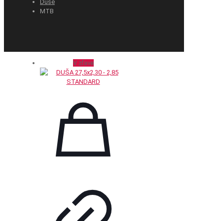
Duše
MTB
V zľave