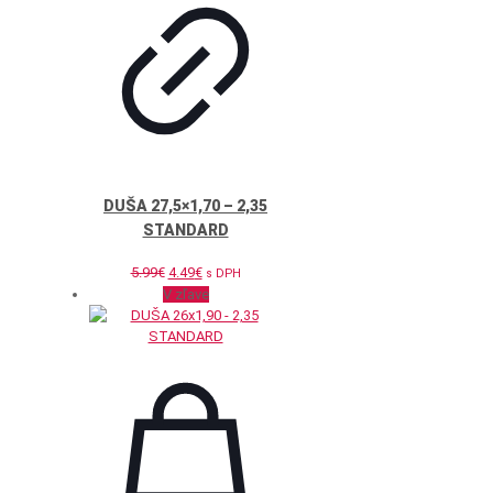
DUŠA 27,5×1,70 – 2,35
STANDARD
Pôvodná
Aktuálna
5.99
€
4.49
€
s DPH
cena
cena
V zľave
bola:
je:
5.99€.
4.49€.