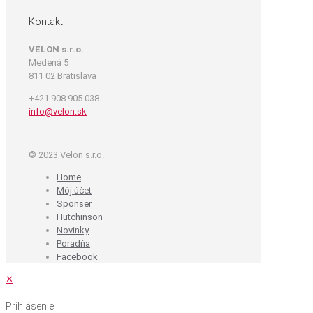
Kontakt
VELON s.r.o.
Medená 5
811 02 Bratislava
+421 908 905 038
info@velon.sk
© 2023 Velon s.r.o.
Home
Môj účet
Sponser
Hutchinson
Novinky
Poradňa
Facebook
✕
Prihlásenie