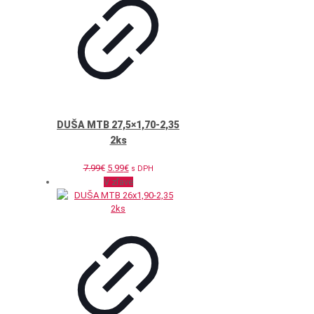
DUŠA MTB 27,5×1,70-2,35
2ks
Pôvodná
Aktuálna
7.99
€
5.99
€
s DPH
cena
cena
V zľave
bola:
je:
7.99€.
5.99€.