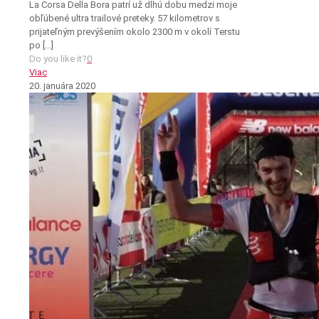
La Corsa Della Bora patrí už dlhú dobu medzi moje
obľúbené ultra trailové preteky. 57 kilometrov s
prijateľným prevýšením okolo 2300 m v okolí Terstu
po
[…]
Do you like it?
0
Viac
20. januára 2020