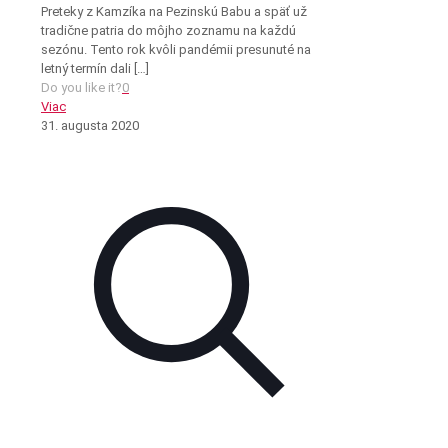
Preteky z Kamzíka na Pezinskú Babu a späť už
tradične patria do môjho zoznamu na každú
sezónu. Tento rok kvôli pandémii presunuté na
letný termín dali
[…]
Do you like it?
0
Viac
31. augusta 2020