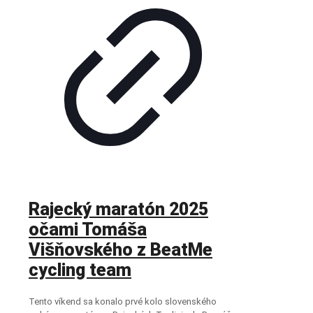
Rajecký maratón 2025
očami Tomáša
Višňovského z BeatMe
cycling team
Tento víkend sa konalo prvé kolo slovenského