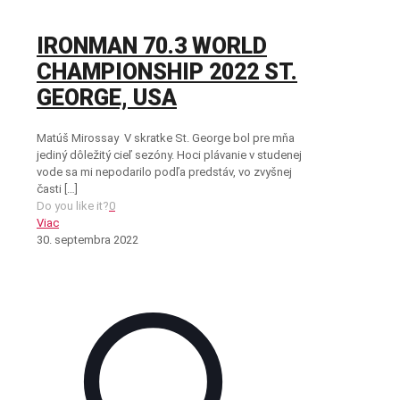
IRONMAN 70.3 WORLD
CHAMPIONSHIP 2022 ST.
GEORGE, USA
Matúš Mirossay V skratke St. George bol pre mňa
jediný dôležitý cieľ sezóny. Hoci plávanie v studenej
vode sa mi nepodarilo podľa predstáv, vo zvyšnej
časti
[…]
Do you like it?
0
Viac
30. septembra 2022