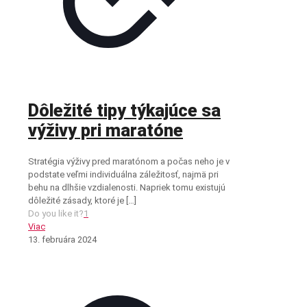
Dôležité tipy týkajúce sa
výživy pri maratóne
Stratégia výživy pred maratónom a počas neho je v
podstate veľmi individuálna záležitosť, najmä pri
behu na dlhšie vzdialenosti. Napriek tomu existujú
dôležité zásady, ktoré je
[…]
Do you like it?
1
Viac
13. februára 2024