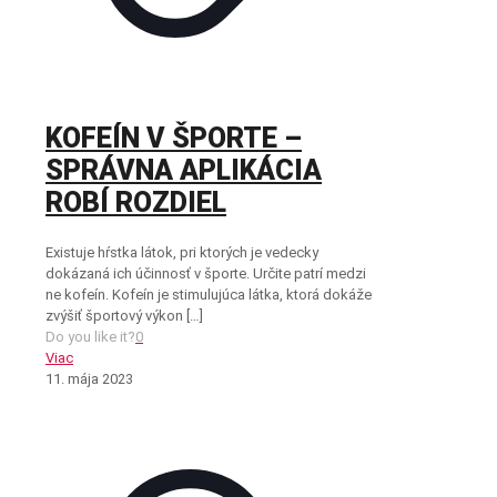
KOFEÍN V ŠPORTE –
SPRÁVNA APLIKÁCIA
ROBÍ ROZDIEL
Existuje hŕstka látok, pri ktorých je vedecky
dokázaná ich účinnosť v športe. Určite patrí medzi
ne kofeín. Kofeín je stimulujúca látka, ktorá dokáže
zvýšiť športový výkon
[…]
Do you like it?
0
Viac
11. mája 2023