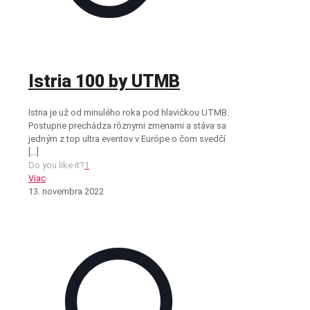
Istria 100 by UTMB
Istria je už od minulého roka pod hlavičkou UTMB.
Postupne prechádza rôznymi zmenami a stáva sa
jedným z top ultra eventov v Európe o čom svedčí
[…]
Do you like it?
1
Viac
13. novembra 2022