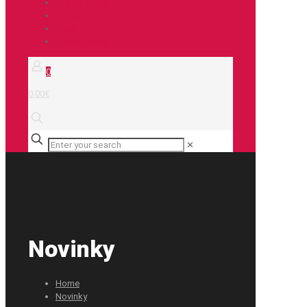
City / Treking
E-bike
Duše
Príslušenstvo
0
0.00€
✕
Novinky
Home
Novinky