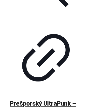
Prešporský UltraPunk –