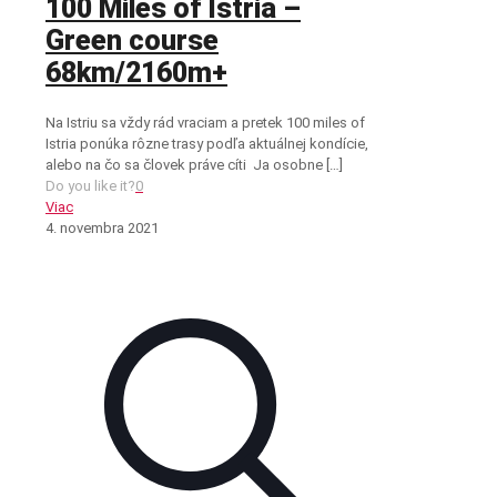
100 Miles of Istria –
Green course
68km/2160m+
Na Istriu sa vždy rád vraciam a pretek 100 miles of
Istria ponúka rôzne trasy podľa aktuálnej kondície,
alebo na čo sa človek práve cíti Ja osobne
[…]
Do you like it?
0
Viac
4. novembra 2021