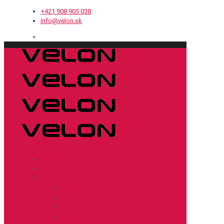
+421 908 905 038
info@velon.sk
Cesta
Cyklokros / Gravel
MTB
XC
Enduro
DH
Hobby