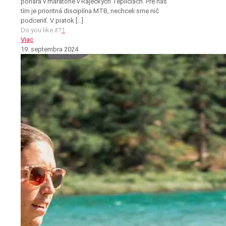
pohára v maratóne v Rajeckých Tepliciach. Pre náš
tím je prioritná disciplína MTB, nechceli sme nič
podceniť. V piatok
[…]
Do you like it?
1
Viac
19. septembra 2024