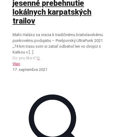
jesenné prebehnutie
lokálnych karpatských
trailov
Maťo Halász sa vracia k tradičnému bratislavskému
punkovému podujatiu – Prešporský UltraPunk 2021
„74 km trasu som si zatiaľ odbehol len vo dvojici s
Katkou v
[…]
Do you like it?
0
Viac
17. septembra 2021