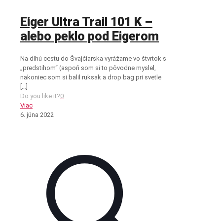
Eiger Ultra Trail 101 K –
alebo peklo pod Eigerom
Na dlhú cestu do Švajčiarska vyrážame vo štvrtok s
„predstihom“ (aspoň som si to pôvodne myslel,
nakoniec som si balil ruksak a drop bag pri svetle
[…]
Do you like it?
0
Viac
6. júna 2022