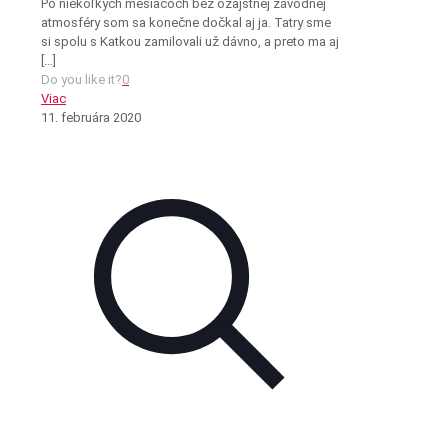
Po niekoľkých mesiacoch bez ozajstnej závodnej
atmosféry som sa konečne dočkal aj ja. Tatry sme
si spolu s Katkou zamilovali už dávno, a preto ma aj
[…]
Do you like it?
0
Viac
11. februára 2020