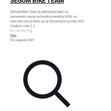
SEGUM BIKE TEAM
SEGUM Bike Team je cyklistický team so
zameraním najmä na horské maratóny XCM, no
sem-tam nás je vidno aj na Slovenskom pohári XCO.
Vznikol v roku
[…]
Do you like it?
0
Viac
30. augusta 2021