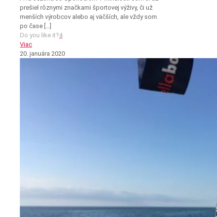
prešiel rôznymi značkami športovej výživy, či už
menších výrobcov alebo aj väčších, ale vždy som
po čase
[…]
Do you like it?
4
Viac
20. januára 2020