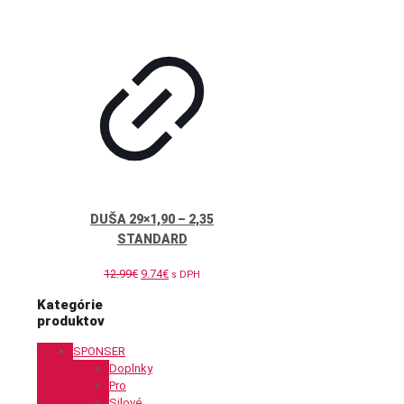
DUŠA 29×1,90 – 2,35
STANDARD
Pôvodná
Aktuálna
12.99
€
9.74
€
s DPH
cena
cena
Kategórie
bola:
je:
produktov
12.99€.
9.74€.
SPONSER
Doplnky
Pro
Silové