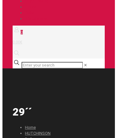
City / Treking
E-bike
Duše
Príslušenstvo
0
0.00€
✕
29´´
Home
HUTCHINSON