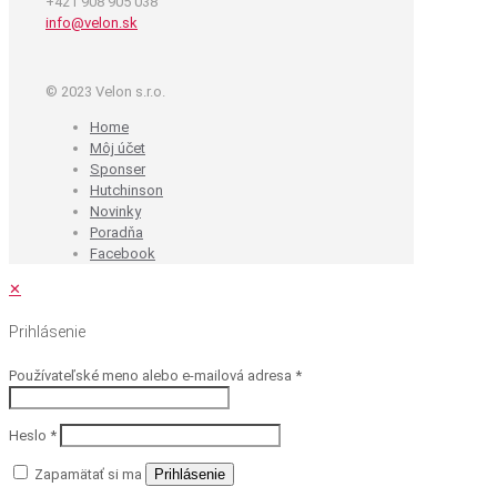
+421 908 905 038
info@velon.sk
© 2023 Velon s.r.o.
Home
Môj účet
Sponser
Hutchinson
Novinky
Poradňa
Facebook
✕
Prihlásenie
Používateľské meno alebo e-mailová adresa
*
Heslo
*
Zapamätať si ma
Prihlásenie