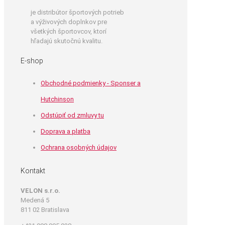
je distribútor športových potrieb
a výživových doplnkov pre
všetkých športovcov, ktorí
hľadajú skutočnú kvalitu.
E-shop
Obchodné podmienky - Sponser a
Hutchinson
Odstúpiť od zmluvy tu
Doprava a platba
Ochrana osobných údajov
Kontakt
VELON s.r.o.
Medená 5
811 02 Bratislava