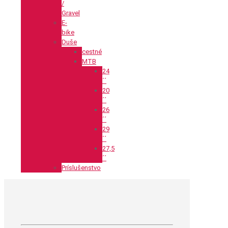
/
Gravel
E-
bike
Duše
cestné
MTB
24
´´
20
´´
26
´´
29
´´
27,5
´´
Príslušenstvo