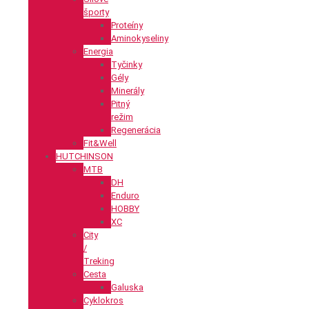
športy
Proteíny
Aminokyseliny
Energia
Tyčinky
Gély
Minerály
Pitný
režim
Regenerácia
Fit&Well
HUTCHINSON
MTB
DH
Enduro
HOBBY
XC
City
/
Treking
Cesta
Galuska
Cyklokros