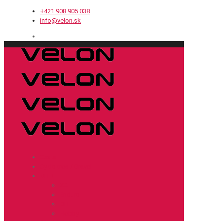
+421 908 905 038
info@velon.sk
Cesta
Cyklokros / Gravel
MTB
XC
Enduro
DH
Hobby