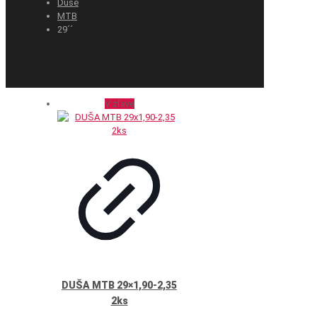
Duše
MTB
29´´
V zľave
DUŠA MTB 29×1,90-2,35
2ks