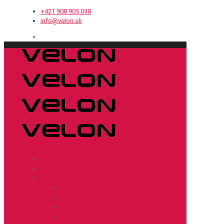
+421 908 905 038
info@velon.sk
Cesta
Cyklokros / Gravel
MTB
XC
Enduro
DH
Hobby