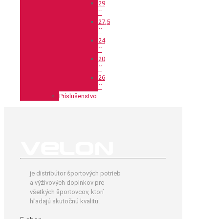
29
´´
27,5
´´
24
´´
20
´´
26
´´
Príslušenstvo
je distribútor športových potrieb
a výživových doplnkov pre
všetkých športovcov, ktorí
hľadajú skutočnú kvalitu.