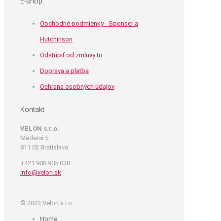
E-shop
Obchodné podmienky - Sponser a
Hutchinson
Odstúpiť od zmluvy tu
Doprava a platba
Ochrana osobných údajov
Kontakt
VELON s.r.o.
Medená 5
811 02 Bratislava
+421 908 905 038
info@velon.sk
© 2023 Velon s.r.o.
Home