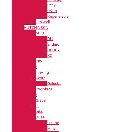
Pitný
režim
Regenerácia
Fit&Well
HUTCHINSON
MTB
DH
Enduro
HOBBY
XC
City
/
Treking
Cesta
Galuska
Cyklokros
/
Gravel
E-
bike
Duše
cestné
MTB