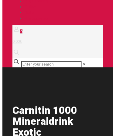
City / Treking
E-bike
Duše
Príslušenstvo
0
0.00€
✕
Carnitin 1000
Mineraldrink
Exotic