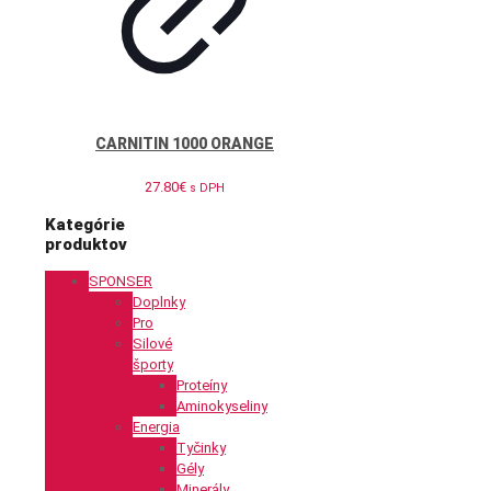
CARNITIN 1000 ORANGE
27.80
€
s DPH
Kategórie
produktov
SPONSER
Doplnky
Pro
Silové
športy
Proteíny
Aminokyseliny
Energia
Tyčinky
Gély
Minerály