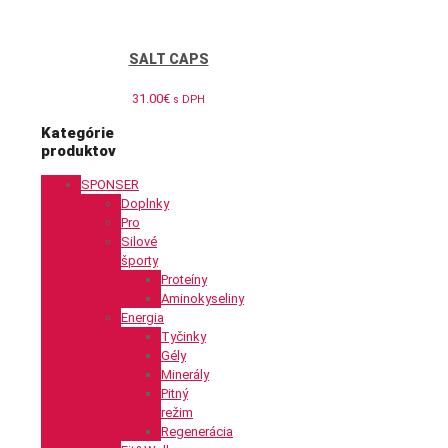
SALT CAPS
31.00
€
s DPH
Kategórie
produktov
SPONSER
Doplnky
Pro
Silové
športy
Proteíny
Aminokyseliny
Energia
Tyčinky
Gély
Minerály
Pitný
režim
Regenerácia