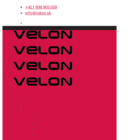
+421 908 905 038
info@velon.sk
Cesta
Cyklokros / Gravel
MTB
XC
Enduro
DH
Hobby