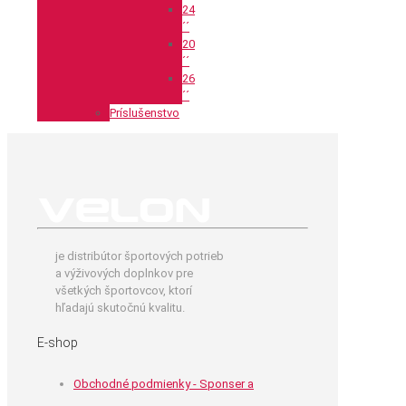
24
´´
20
´´
26
´´
Príslušenstvo
je distribútor športových potrieb
a výživových doplnkov pre
všetkých športovcov, ktorí
hľadajú skutočnú kvalitu.
E-shop
Obchodné podmienky - Sponser a