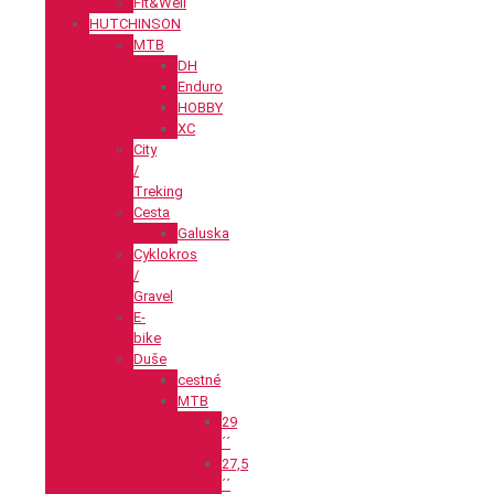
Fit&Well
HUTCHINSON
MTB
DH
Enduro
HOBBY
XC
City
/
Treking
Cesta
Galuska
Cyklokros
/
Gravel
E-
bike
Duše
cestné
MTB
29
´´
27,5
´´