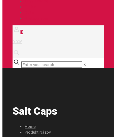
City / Treking
E-bike
Duše
Príslušenstvo
0
0.00€
✕
Salt Caps
Home
Produkt Názov