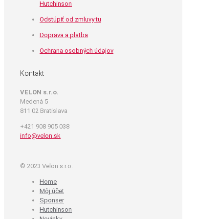
Hutchinson
Odstúpiť od zmluvy tu
Doprava a platba
Ochrana osobných údajov
Kontakt
VELON s.r.o.
Medená 5
811 02 Bratislava
+421 908 905 038
info@velon.sk
© 2023 Velon s.r.o.
Home
Môj účet
Sponser
Hutchinson
Novinky