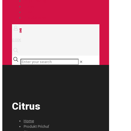
City / Treking
E-bike
Duše
Príslušenstvo
0
0.00€
✕
Citrus
Home
Produkt Príchuť