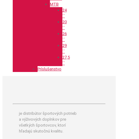
MTB
24
´´
20
´´
26
´´
29
´´
27,5
´´
Príslušenstvo
je distribútor športových potrieb
a výživových doplnkov pre
všetkých športovcov, ktorí
hľadajú skutočnú kvalitu.