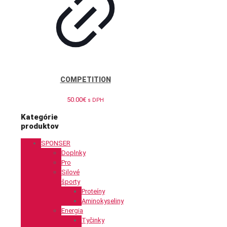
COMPETITION
50.00
€
s DPH
Kategórie
produktov
SPONSER
Doplnky
Pro
Silové
športy
Proteíny
Aminokyseliny
Energia
Tyčinky