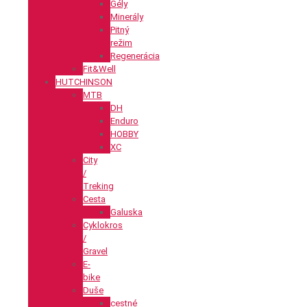
Gély
Minerály
Pitný
režim
Regenerácia
Fit&Well
HUTCHINSON
MTB
DH
Enduro
HOBBY
XC
City
/
Treking
Cesta
Galuska
Cyklokros
/
Gravel
E-
bike
Duše
cestné