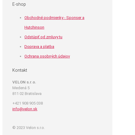
E-shop
Obchodné podmienky - Sponser a
Hutchinson
Odstúpiť od zmluvy tu
Doprava a platba
Ochrana osobných údajov
Kontakt
VELON s.r.o.
Medená 5
811 02 Bratislava
+421 908 905 038
info@velon.sk
© 2023 Velon s.r.o.