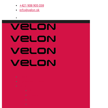
+421 908 905 038
info@velon.sk
Cesta
Cyklokros / Gravel
MTB
XC
Enduro
DH
Hobby