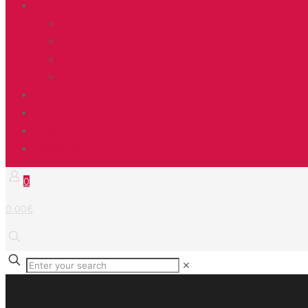
MTB
XC
Enduro
DH
Hobby
City / Treking
E-bike
Duše
Príslušenstvo
0
0.00€
✕