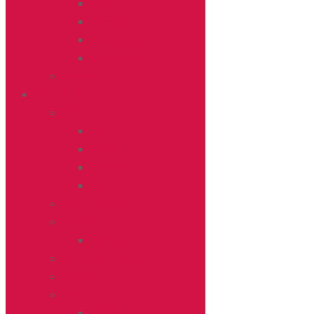
Gély
Minerály
Pitný režim
Regenerácia
Fit&Well
HUTCHINSON
MTB
DH
Enduro
HOBBY
XC
City / Treking
Cesta
Galuska
Cyklokros / Gravel
E-bike
Duše
cestné