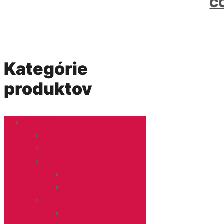
C
Kategórie
produktov
SPONSER
Doplnky
Pro
Silové športy
Proteíny
Aminokyseliny
Energia
Tyčinky