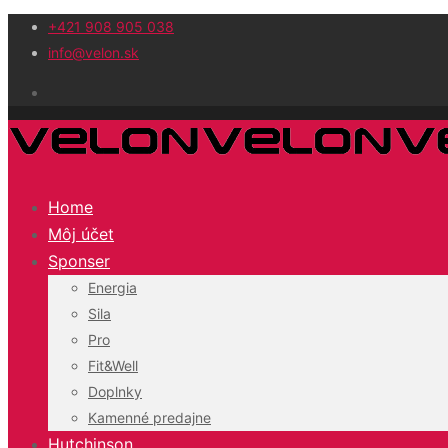
+421 908 905 038
info@velon.sk
Home
Môj účet
Sponser
Energia
Sila
Pro
Fit&Well
Doplnky
Kamenné predajne
Hutchinson