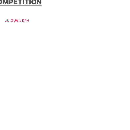
OMPETITION
50.00
€
s DPH