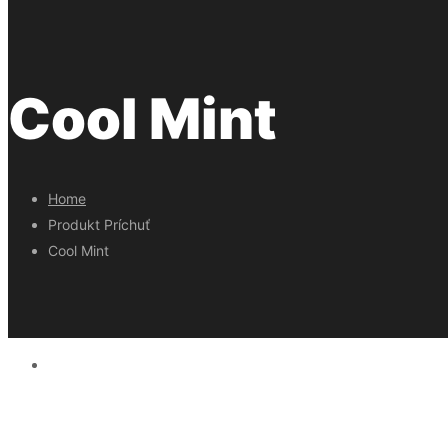
Cool Mint
Home
Produkt Príchuť
Cool Mint