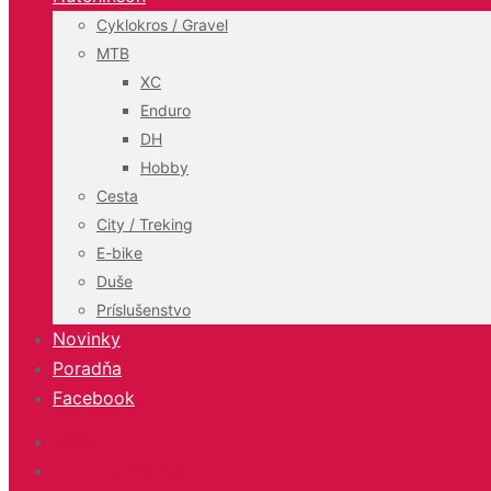
Cyklokros / Gravel
MTB
XC
Enduro
DH
Hobby
Cesta
City / Treking
E-bike
Duše
Príslušenstvo
Novinky
Poradňa
Facebook
Cesta
Cyklokros / Gravel