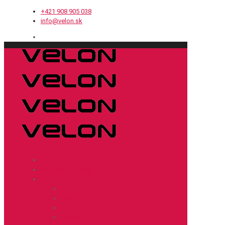
+421 908 905 038
info@velon.sk
Cesta
Cyklokros / Gravel
MTB
XC
Enduro
DH
Hobby