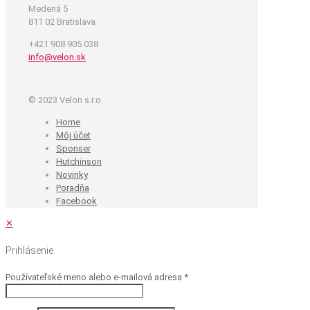
Medená 5
811 02 Bratislava
+421 908 905 038
info@velon.sk
© 2023 Velon s.r.o.
Home
Môj účet
Sponser
Hutchinson
Novinky
Poradňa
Facebook
✕
Prihlásenie
Používateľské meno alebo e-mailová adresa
*