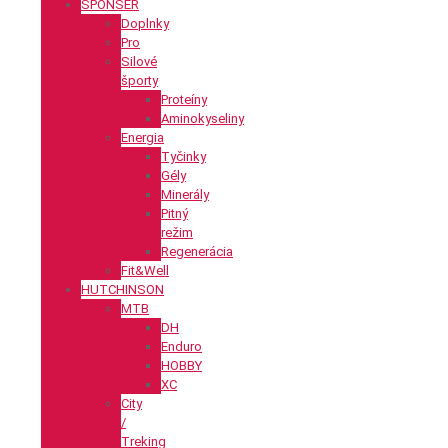
SPONSER
Doplnky
Pro
Silové
športy
Proteíny
Aminokyseliny
Energia
Tyčinky
Gély
Minerály
Pitný
režim
Regenerácia
Fit&Well
HUTCHINSON
MTB
DH
Enduro
HOBBY
XC
City
/
Treking