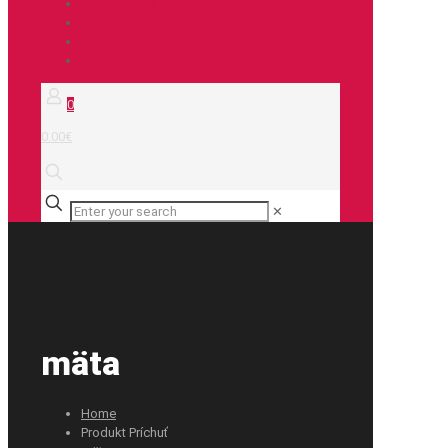
City / Treking
E-bike
Duše
Príslušenstvo
0
0.00€
✕
mäta
Home
Produkt Príchuť