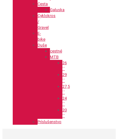
Cesta
Galuska
Cyklokros
/
Gravel
E-
bike
Duše
cestné
MTB
26
´´
29
´´
27,5
´´
24
´´
20
´´
Príslušenstvo