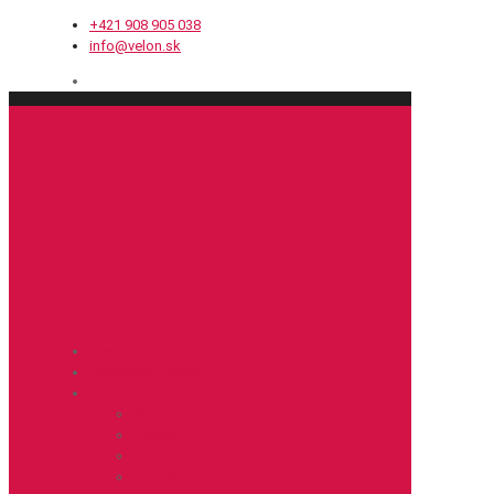
+421 908 905 038
info@velon.sk
Cesta
Cyklokros / Gravel
MTB
XC
Enduro
DH
Hobby