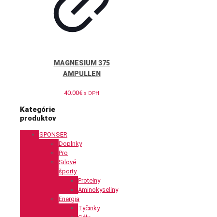
MAGNESIUM 375
AMPULLEN
40.00
€
s DPH
Kategórie
produktov
SPONSER
Doplnky
Pro
Silové
športy
Proteíny
Aminokyseliny
Energia
Tyčinky