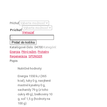
Príchuť
Príchuť
Vymazať
množstvo
LONG
Pridať do košíka
ENERGY
Katalógové číslo:
04700
Kategórií:
10%
Energia
,
Pitný režim
,
Proteíny
,
PROTEIN
Regenerácia
,
SPONSER
Popis
Nutričné hodnoty:
Energia 1550 kJ (365
kcal), tuky 0 g, nasýtené
mastné kyseliny 0 g,
sacharidy 79 g (z toho
cukry 49 g), bielkoviny 10
g, soľ 1,5 g (hodnoty na
100 g)