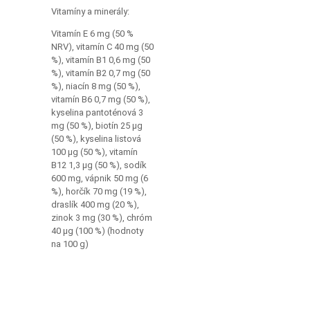
Vitamíny a minerály:
Vitamín E 6 mg (50 %
NRV), vitamín C 40 mg (50
%), vitamín B1 0,6 mg (50
%), vitamín B2 0,7 mg (50
%), niacín 8 mg (50 %),
vitamín B6 0,7 mg (50 %),
kyselina pantoténová 3
mg (50 %), biotín 25 µg
(50 %), kyselina listová
100 µg (50 %), vitamín
B12 1,3 µg (50 %), sodík
600 mg, vápnik 50 mg (6
%), horčík 70 mg (19 %),
draslík 400 mg (20 %),
zinok 3 mg (30 %), chróm
40 µg (100 %) (hodnoty
na 100 g)