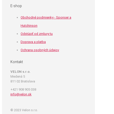
E-shop
Obchodné podmienky - Sponser a
Hutchinson
Odstúpiť od zmluvy tu
Doprava a platba
Ochrana osobných údajov
Kontakt
VELON s.r.o.
Medená 5
811 02 Bratislava
+421 908 905 038
info@velon.sk
© 2023 Velon s.r.o.