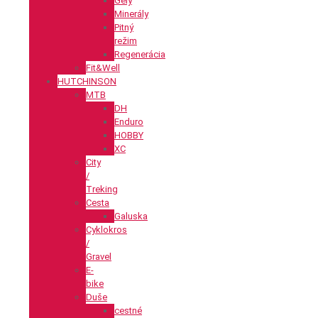
Gély
Minerály
Pitný
režim
Regenerácia
Fit&Well
HUTCHINSON
MTB
DH
Enduro
HOBBY
XC
City
/
Treking
Cesta
Galuska
Cyklokros
/
Gravel
E-
bike
Duše
cestné