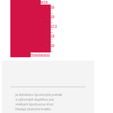
MTB
26
´´
29
´´
27,5
´´
24
´´
20
´´
Príslušenstvo
je distribútor športových potrieb
a výživových doplnkov pre
všetkých športovcov, ktorí
hľadajú skutočnú kvalitu.