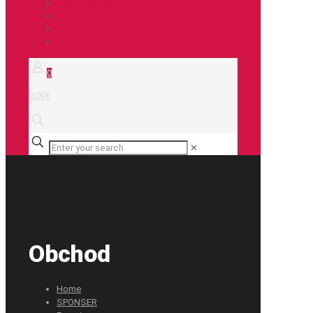
City / Treking
E-bike
Duše
Príslušenstvo
0
0.00€
✕
Obchod
Home
SPONSER