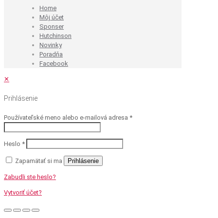
Home
Môj účet
Sponser
Hutchinson
Novinky
Poradňa
Facebook
✕
Prihlásenie
Používateľské meno alebo e-mailová adresa
*
Heslo
*
Zapamätať si ma
Prihlásenie
Zabudli ste heslo?
Vytvoriť účet?