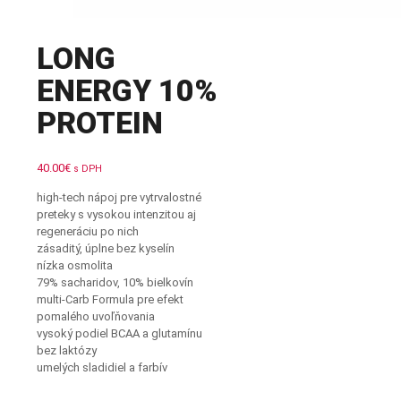
LONG
ENERGY 10%
PROTEIN
40.00
€
s DPH
high-tech nápoj pre vytrvalostné
preteky s vysokou intenzitou aj
regeneráciu po nich
zásaditý, úplne bez kyselín
nízka osmolita
79% sacharidov, 10% bielkovín
multi-Carb Formula pre efekt
pomalého uvoľňovania
vysoký podiel BCAA a glutamínu
bez laktózy
umelých sladidiel a farbív