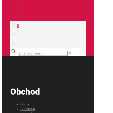
City / Treking
E-bike
Duše
Príslušenstvo
0
0.00€
✕
Obchod
Home
SPONSER