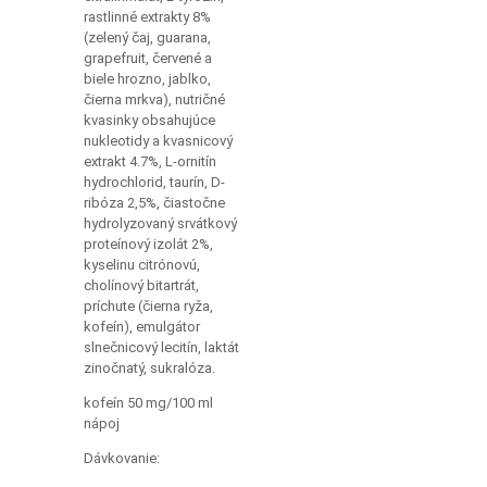
rastlinné extrakty 8%
(zelený čaj, guarana,
grapefruit, červené a
biele hrozno, jablko,
čierna mrkva), nutričné
kvasinky obsahujúce
nukleotidy a kvasnicový
extrakt 4.7%, L-ornitín
hydrochlorid, taurín, D-
ribóza 2,5%, čiastočne
hydrolyzovaný srvátkový
proteínový izolát 2%,
kyselinu citrónovú,
cholínový bitartrát,
príchute (čierna ryža,
kofeín), emulgátor
slnečnicový lecitín, laktát
zinočnatý, sukralóza.
kofeín 50 mg/100 ml
nápoj
Dávkovanie: