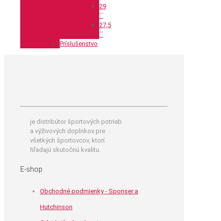
29
´´
27,5
´´
Príslušenstvo
je distribútor športových potrieb
a výživových doplnkov pre
všetkých športovcov, ktorí
hľadajú skutočnú kvalitu.
E-shop
Obchodné podmienky - Sponser a
Hutchinson