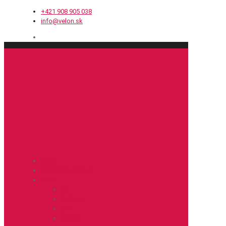
+421 908 905 038
info@velon.sk
Cesta
Cyklokros / Gravel
MTB
XC
Enduro
DH
Hobby