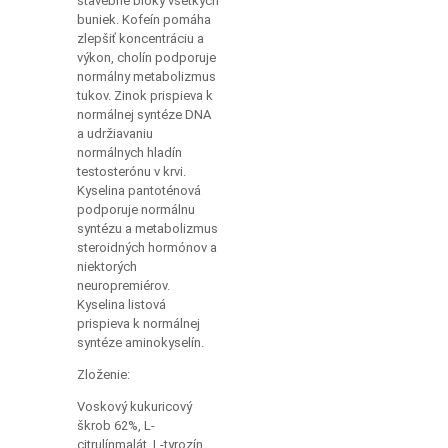
stavebné bloky všetkých
buniek. Kofeín pomáha
zlepšiť koncentráciu a
výkon, cholín podporuje
normálny metabolizmus
tukov. Zinok prispieva k
normálnej syntéze DNA
a udržiavaniu
normálnych hladín
testosterónu v krvi.
Kyselina pantoténová
podporuje normálnu
syntézu a metabolizmus
steroidných hormónov a
niektorých
neuropremiérov.
Kyselina listová
prispieva k normálnej
syntéze aminokyselín.
Zloženie:
Voskový kukuricový
škrob 62%, L-
citrulínmalát, L-tyrozín,