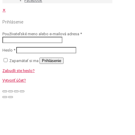
Facebook
✕
Prihlásenie
Používateľské meno alebo e-mailová adresa
*
Heslo
*
Zapamätať si ma
Prihlásenie
Zabudli ste heslo?
Vytvoriť účet?