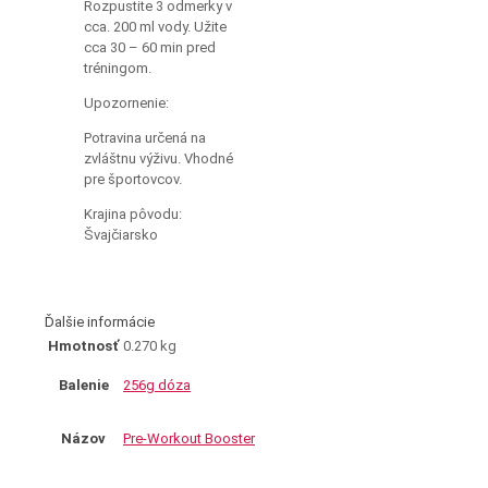
Rozpustite 3 odmerky v
cca. 200 ml vody. Užite
cca 30 – 60 min pred
tréningom.
Upozornenie:
Potravina určená na
zvláštnu výživu. Vhodné
pre športovcov.
Krajina pôvodu:
Švajčiarsko
Ďalšie informácie
Hmotnosť
0.270 kg
Balenie
256g dóza
Názov
Pre-Workout Booster