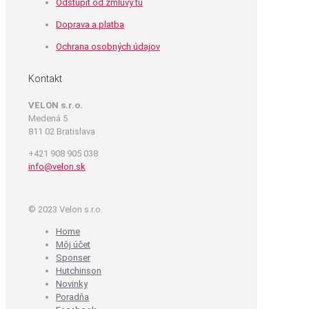
Odstúpiť od zmluvy tu
Doprava a platba
Ochrana osobných údajov
Kontakt
VELON s.r.o.
Medená 5
811 02 Bratislava
+421 908 905 038
info@velon.sk
© 2023 Velon s.r.o.
Home
Môj účet
Sponser
Hutchinson
Novinky
Poradňa