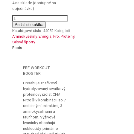
4 na sklade (dostupné na
objednávku)
množstvo
PRE-
Pridať do košíka
WORKOUT
Katalógové číslo:
44052
Kategórií:
BOOSTER
Aminokyseliny
,
Energia
,
Pro
,
Proteíny
,
Jablko-
Silové športy
Malina
Popis
PRE-WORKOUT
BOOSTER
Obsahuje značkový
hydrolyzovaný srvátkový
proteínový izolát CFM
Nitro® v kombinácii so 7
rastlinnými extraktmi, 3
aminokyselinami a
taurínom. Výživové
kvasinky obsahujú
nukleotidy, primárne