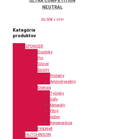
ULTRA COMPETITION
NEUTRAL
26.50
€
s DPH
Kategórie
produktov
SPONSER
Doplnky
Pro
Silové
športy
Proteíny
Aminokyseliny
Energia
Tyčinky
Gély
Minerály
Pitný
režim
Regenerácia
Fit&Well
HUTCHINSON