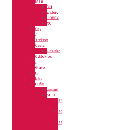
MTB
DH
Enduro
HOBBY
XC
City
/
Treking
Cesta
Galuska
Cyklokros
/
Gravel
E-
bike
Duše
cestné
MTB
24
´´
20
´´
26
´´