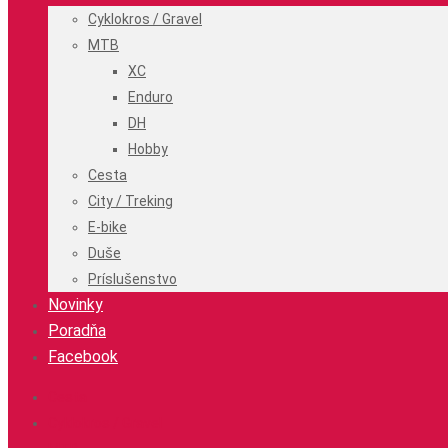
Cyklokros / Gravel
MTB
XC
Enduro
DH
Hobby
Cesta
City / Treking
E-bike
Duše
Príslušenstvo
Novinky
Poradňa
Facebook
Cesta
Cyklokros / Gravel