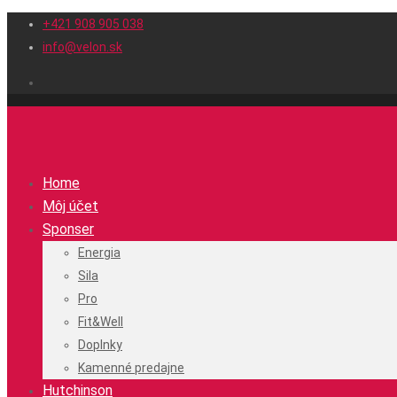
+421 908 905 038
info@velon.sk
Home
Môj účet
Sponser
Energia
Sila
Pro
Fit&Well
Doplnky
Kamenné predajne
Hutchinson