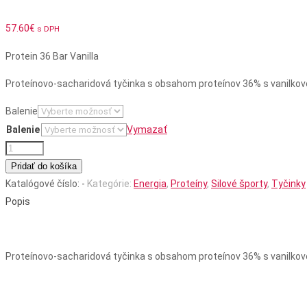
57.60
€
s DPH
Protein 36 Bar Vanilla
Proteínovo-sacharidová tyčinka s obsahom proteínov 36% s vanilko
Balenie
Balenie
Vymazať
množstvo
PROTEIN
Pridať do košíka
36
Katalógové číslo:
-
Kategórie:
Energia
,
Proteíny
,
Silové športy
,
Tyčinky
BAR
Popis
VANILKA
Proteínovo-sacharidová tyčinka s obsahom proteínov 36% s vanilko