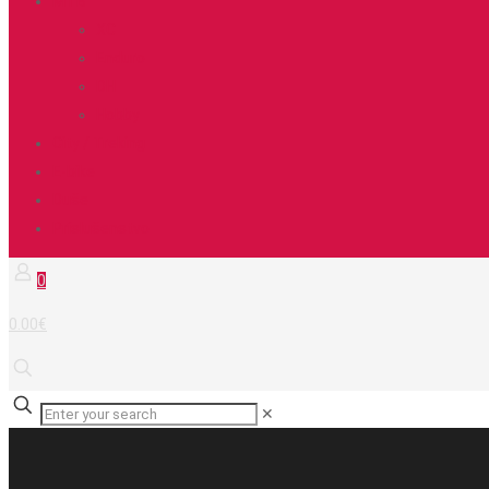
MTB
XC
Enduro
DH
Hobby
City / Treking
E-bike
Duše
Príslušenstvo
0
0.00€
✕