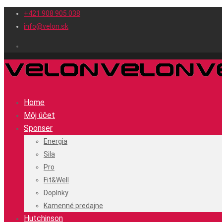
+421 908 905 038
info@velon.sk
Home
Môj účet
Sponser
Energia
Sila
Pro
Fit&Well
Doplnky
Kamenné predajne
Hutchinson