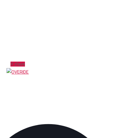
V zľave