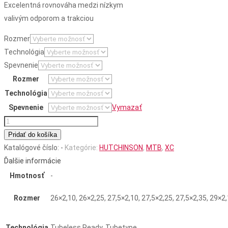
Excelentná rovnováha medzi nízkym
valivým odporom a trakciou
Rozmer
Technológia
Spevnenie
Rozmer
Technológia
Spevnenie
Vymazať
množstvo
PYTHON
Pridať do košíka
2
Katalógové číslo:
-
Kategórie:
HUTCHINSON
,
MTB
,
XC
Ďalšie informácie
Hmotnosť
-
Rozmer
26×2,10, 26×2,25, 27,5×2,10, 27,5×2,25, 27,5×2,35, 29×2
Technológia
Tubeless Ready, Tubetype