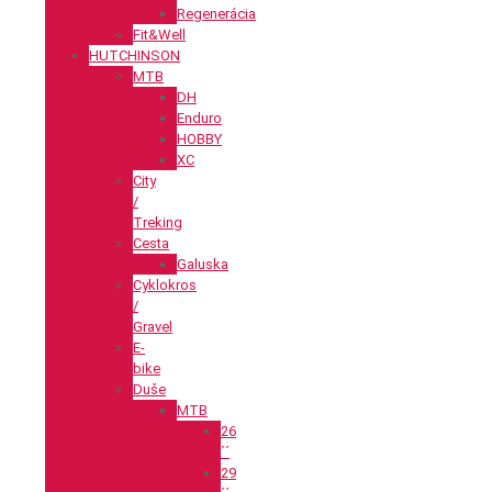
Regenerácia
Fit&Well
HUTCHINSON
MTB
DH
Enduro
HOBBY
XC
City
/
Treking
Cesta
Galuska
Cyklokros
/
Gravel
E-
bike
Duše
MTB
26
´´
29