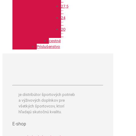
´´
27,5
´´
24
´´
20
´´
cestné
Príslušenstvo
je distribútor športových potrieb
a výživových doplnkov pre
všetkých športovcov, ktorí
hľadajú skutočnú kvalitu.
E-shop