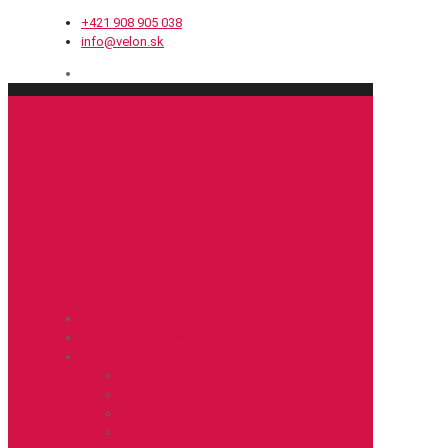
+421 908 905 038
info@velon.sk
Cesta
Cyklokros / Gravel
MTB
XC
Enduro
DH
Hobby