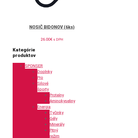
NOSIČ BIDONOV (6ks)
26.00
€
s DPH
Kategórie
produktov
SPONSER
Doplnky
Pro
Silové
športy
Proteíny
Aminokyseliny
Energia
Tyčinky
Gély
Minerály
Pitný
režim