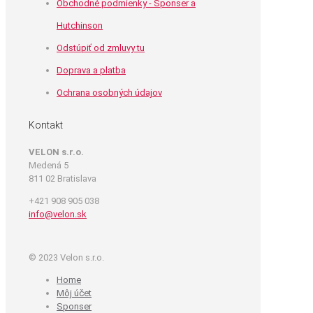
Obchodné podmienky - Sponser a
Hutchinson
Odstúpiť od zmluvy tu
Doprava a platba
Ochrana osobných údajov
Kontakt
VELON s.r.o.
Medená 5
811 02 Bratislava
+421 908 905 038
info@velon.sk
© 2023 Velon s.r.o.
Home
Môj účet
Sponser