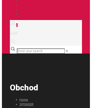
City / Treking
E-bike
Duše
Príslušenstvo
0
0.00€
✕
Obchod
Home
SPONSER