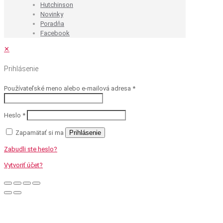
Hutchinson
Novinky
Poradňa
Facebook
✕
Prihlásenie
Používateľské meno alebo e-mailová adresa
*
Heslo
*
Zapamätať si ma
Prihlásenie
Zabudli ste heslo?
Vytvoriť účet?