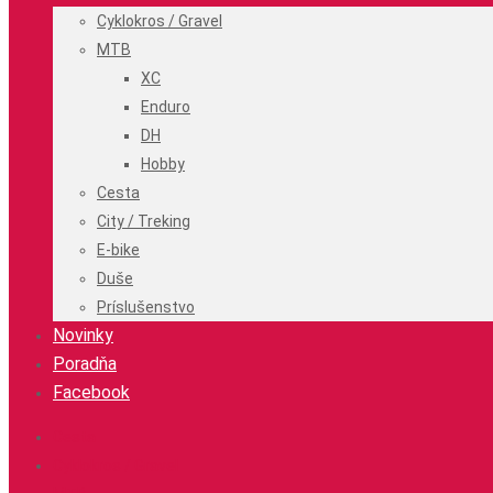
Cyklokros / Gravel
MTB
XC
Enduro
DH
Hobby
Cesta
City / Treking
E-bike
Duše
Príslušenstvo
Novinky
Poradňa
Facebook
Cesta
Cyklokros / Gravel