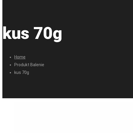
kus 70g
Home
Produkt Balenie
kus 70g