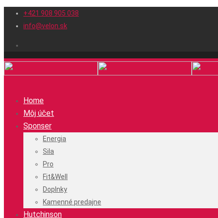
+421 908 905 038
info@velon.sk
Home
Môj účet
Sponser
Energia
Sila
Pro
Fit&Well
Doplnky
Kamenné predajne
Hutchinson