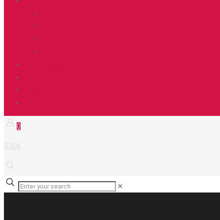
MTB
XC
Enduro
DH
Hobby
City / Treking
E-bike
Duše
Príslušenstvo
0
0.00€
✕