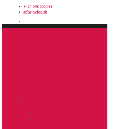
+421 908 905 038
info@velon.sk
Cesta
Cyklokros / Gravel
MTB
XC
Enduro
DH
Hobby