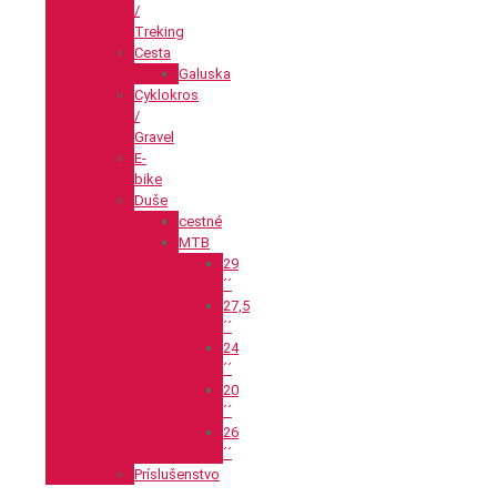
/
Treking
Cesta
Galuska
Cyklokros
/
Gravel
E-
bike
Duše
cestné
MTB
29
´´
27,5
´´
24
´´
20
´´
26
´´
Príslušenstvo