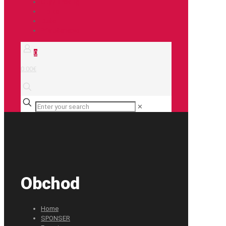
City / Treking
E-bike
Duše
Príslušenstvo
0
0.00€
✕
Obchod
Home
SPONSER