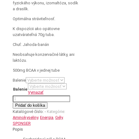
fyzického výkonu, izomaltóza, sodík
a draslík.
Optimálna stráviteľnosť.
K dispozícii ako opätovne
uzatvárateľná 70g tuba.
Chuť: Jahoda-banán
Neobsahuje konzervačné látky, ani
laktózu.
500mg BCAA v jednej tube
Balenie
Balenie
Vymazať
množstvo
LIQUID
Pridať do košíka
ENERGY
Katalógové číslo:
-
Kategórie:
BCAA
Aminokyseliny
,
Energia
,
Gély
,
SPONSER
Popis