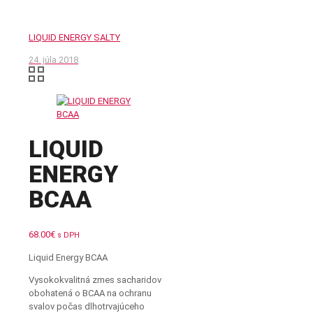
LIQUID ENERGY SALTY
24. júla 2018
LIQUID
ENERGY
BCAA
68.00
€
s DPH
Liquid Energy BCAA
Vysokokvalitná zmes sacharidov
obohatená o BCAA na ochranu
svalov počas dlhotrvajúceho