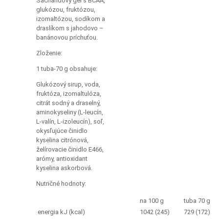
Sacharidový gél s BCAA,
glukózou, fruktózou,
izomaltózou, sodíkom a
draslíkom s jahodovo –
banánovou príchuťou.
Zloženie:
1 tuba-70 g obsahuje:
Glukózový sirup, voda,
fruktóza, izomaltulóza,
citrát sodný a draselný,
aminokyseliny (L-leucín,
L-valín, L-izoleucín), soľ,
okysľujúce činidlo
kyselina citrónová,
želírovacie činidlo E466,
arómy, antioxidant
kyselina askorbová.
Nutričné hodnoty:
na 100 g
tuba 70 g
energia kJ (kcal)
1042 (245)
729 (172)