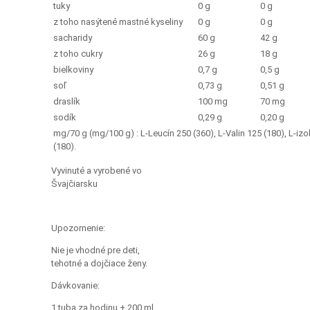
tuky
0 g
0 g
z toho nasýtené mastné kyseliny
0 g
0 g
sacharidy
60 g
42 g
z toho cukry
26 g
18 g
bielkoviny
0,7 g
0,5 g
soľ
0,73 g
0,51 g
draslík
100 mg
70 mg
sodík
0,29 g
0,20 g
mg/70 g (mg/100 g) : L-Leucín 250 (360), L-Valin 125 (180), L-izo
(180).
Vyvinuté a vyrobené vo
Švajčiarsku
Upozornenie:
Nie je vhodné pre deti,
tehotné a dojčiace ženy.
Dávkovanie:
1 tuba za hodinu + 200 ml