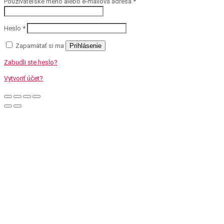
Používateľské meno alebo e-mailová adresa
*
Heslo
*
Zapamätať si ma
Prihlásenie
Zabudli ste heslo?
Vytvoriť účet?