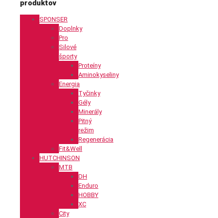
produktov
SPONSER
Doplnky
Pro
Silové
športy
Proteíny
Aminokyseliny
Energia
Tyčinky
Gély
Minerály
Pitný
režim
Regenerácia
Fit&Well
HUTCHINSON
MTB
DH
Enduro
HOBBY
XC
City