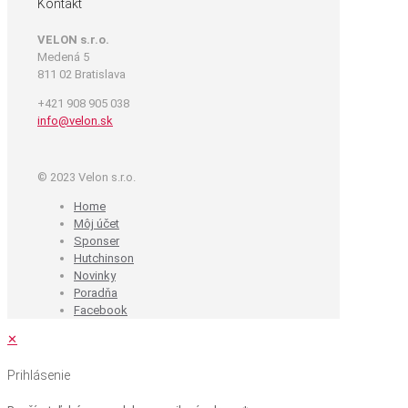
Kontakt
VELON s.r.o.
Medená 5
811 02 Bratislava
+421 908 905 038
info@velon.sk
© 2023 Velon s.r.o.
Home
Môj účet
Sponser
Hutchinson
Novinky
Poradňa
Facebook
✕
Prihlásenie