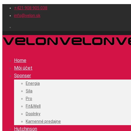
+421 908 905 038
info@velon.sk
Home
Môj účet
Sponser
Energia
Sila
Pro
Fit&Well
Doplnky
Kamenné predajne
Hutchinson