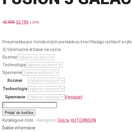
Pôvodná
Aktuálna
42.90
€
32.18
€
s DPH
cena
cena
bola:
je:
Pneumatika pre čistokrvných pretekárov, ktorí hľadajú rýchlosť a výk
42.90€.
32.18€.
3).
Výnimočné držanie na ceste.
Rozmer
Technológia
Spevnenie
Rozmer
Technológia
Spevnenie
Vymazať
množstvo
FUSION
Pridať do košíka
5
Katalógové číslo:
-
Kategórie:
Cesta
,
HUTCHINSON
GALACTIK
Ďalšie informácie