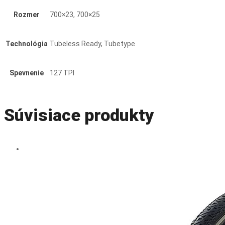
11STORM
Rozmer
700×23, 700×25
Technológia
Tubeless Ready, Tubetype
Spevnenie
127 TPI
Súvisiace produkty