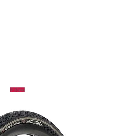
V zľave