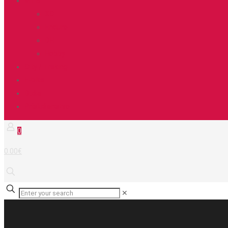
MTB
XC
Enduro
DH
Hobby
City / Treking
E-bike
Duše
Príslušenstvo
0
0.00€
✕