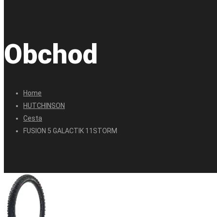
Obchod
Home
HUTCHINSON
Cesta
FUSION 5 GALACTIK 11STORM