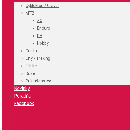
Cyklokros / Gravel
MTB
XC
Enduro
DH
Hobby
Cesta
City / Treking
E-bike
Duše
Príslušenstvo
Novinky
Poradňa
Facebook
Cesta
Cyklokros / Gravel