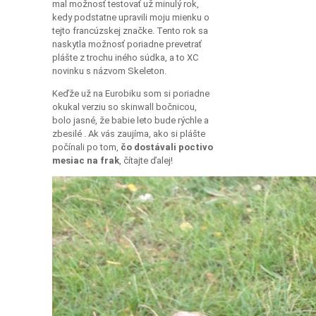
mal možnosť testovať už minulý rok,
kedy podstatne upravili moju mienku o
tejto francúzskej značke. Tento rok sa
naskytla možnosť poriadne prevetrať
plášte z trochu iného súdka, a to XC
novinku s názvom Skeleton.
Keďže už na Eurobiku som si poriadne
okukal verziu so skinwall bočnicou,
bolo jasné, že babie leto bude rýchle a
zbesilé
. Ak vás zaujíma, ako si plášte
počínali po tom,
čo dostávali poctivo
mesiac na frak
, čítajte ďalej!