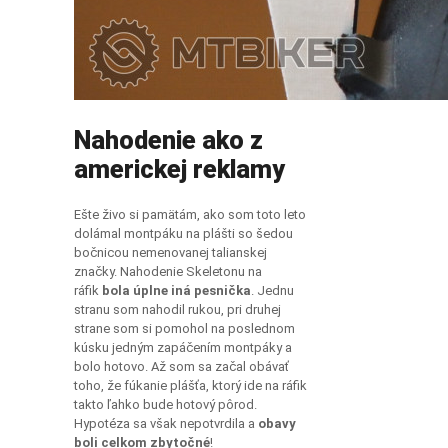
Nahodenie ako z
americkej reklamy
Ešte živo si pamätám, ako som toto leto
dolámal montpáku na plášti so šedou
bočnicou nemenovanej talianskej
značky. Nahodenie Skeletonu na
ráfik
bola úplne iná pesnička
. Jednu
stranu som nahodil rukou, pri druhej
strane som si pomohol na poslednom
kúsku jedným zapáčením montpáky a
bolo hotovo. Až som sa začal obávať
toho, že fúkanie plášťa, ktorý ide na ráfik
takto ľahko bude hotový pôrod.
Hypotéza sa však nepotvrdila a
obavy
boli celkom zbytočné
!