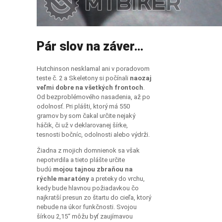
Pár slov na záver…
Hutchinson nesklamal ani v poradovom
teste č. 2 a Skeletony si počínali
naozaj
veľmi dobre na všetkých frontoch
.
Od bezproblémového nasadenia, až po
odolnosť. Pri plášti, ktorý má 550
gramov by som čakal určite nejaký
háčik, či už v deklarovanej šírke,
tesnosti bočníc, odolnosti alebo výdrži.
Žiadna z mojich domnienok sa však
nepotvrdila a tieto plášte určite
budú
mojou tajnou zbraňou na
rýchle maratóny
a preteky do vrchu,
kedy bude hlavnou požiadavkou čo
najkratší presun zo štartu do cieľa, ktorý
nebude na úkor funkčnosti. Svojou
šírkou 2,15“ môžu byť zaujímavou