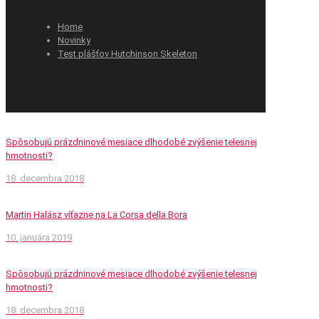
Home
Novinky
Test plášťov Hutchinson Skeleton
Spôsobujú prázdninové mesiace dlhodobé zvýšenie telesnej
hmotnosti?
18. decembra 2018
Martin Halász víťazne na La Corsa della Bora
10. januára 2019
Spôsobujú prázdninové mesiace dlhodobé zvýšenie telesnej
hmotnosti?
18. decembra 2018