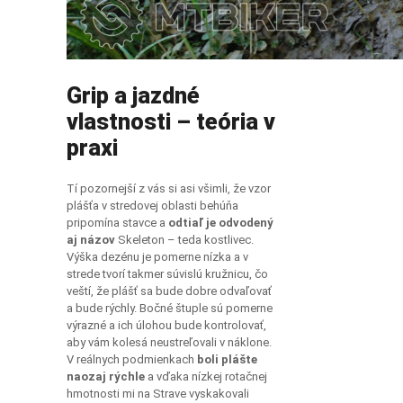
Grip a jazdné
vlastnosti – teória v
praxi
Tí pozornejší z vás si asi všimli, že vzor
plášťa v stredovej oblasti behúňa
pripomína stavce a
odtiaľ je odvodený
aj názov
Skeleton – teda kostlivec.
Výška dezénu je pomerne nízka a v
strede tvorí takmer súvislú kružnicu, čo
veští, že plášť sa bude dobre odvaľovať
a bude rýchly. Bočné štuple sú pomerne
výrazné a ich úlohou bude kontrolovať,
aby vám kolesá neustreľovali v náklone.
V reálnych podmienkach
boli plášte
naozaj rýchle
a vďaka nízkej rotačnej
hmotnosti mi na Strave vyskakovali