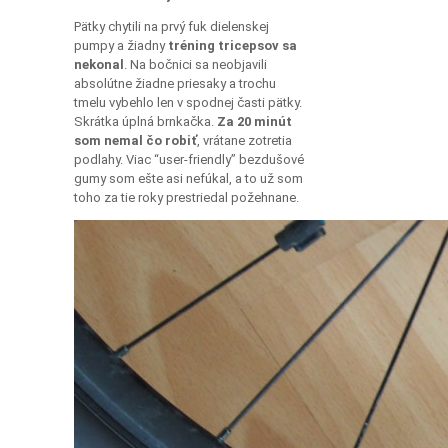
Pätky chytili na prvý fuk dielenskej
pumpy a žiadny
tréning tricepsov sa
nekonal
. Na bočnici sa neobjavili
absolútne žiadne priesaky a trochu
tmelu vybehlo len v spodnej časti pätky.
Skrátka úplná brnkačka.
Za 20 minút
som nemal čo robiť
, vrátane zotretia
podlahy. Viac “user-friendly” bezdušové
gumy som ešte asi nefúkal, a to už som
toho za tie roky prestriedal požehnane.