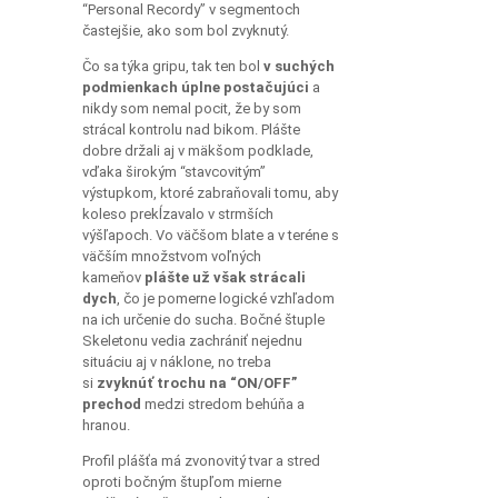
“Personal Recordy” v segmentoch
častejšie, ako som bol zvyknutý.
Čo sa týka gripu, tak ten bol
v suchých
podmienkach úplne postačujúci
a
nikdy som nemal pocit, že by som
strácal kontrolu nad bikom. Plášte
dobre držali aj v mäkšom podklade,
vďaka širokým “stavcovitým”
výstupkom, ktoré zabraňovali tomu, aby
koleso prekĺzavalo v strmších
výšľapoch. Vo väčšom blate a v teréne s
väčším množstvom voľných
kameňov
plášte už však strácali
dych
, čo je pomerne logické vzhľadom
na ich určenie do sucha. Bočné štuple
Skeletonu vedia zachrániť nejednu
situáciu aj v náklone, no treba
si
zvyknúť trochu na “ON/OFF”
prechod
medzi stredom behúňa a
hranou.
Profil plášťa má zvonovitý tvar a stred
oproti bočným štupľom mierne