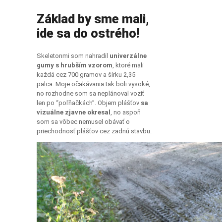
Základ by sme mali,
ide sa do ostrého!
Skeletonmi som nahradil
univerzálne
gumy s hrubším vzorom
, ktoré mali
každá cez 700 gramov a šírku 2,35
palca. Moje očakávania tak boli vysoké,
no rozhodne som sa neplánoval voziť
len po “poľňačkách”. Objem plášťov
sa
vizuálne zjavne okresal
, no aspoň
som sa vôbec nemusel obávať o
priechodnosť plášťov cez zadnú stavbu.