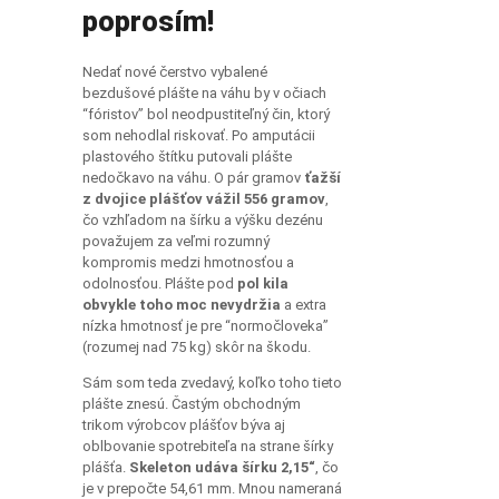
poprosím!
Nedať nové čerstvo vybalené
bezdušové plášte na váhu by v očiach
“fóristov” bol neodpustiteľný čin, ktorý
som nehodlal riskovať. Po amputácii
plastového štítku putovali plášte
nedočkavo na váhu. O pár gramov
ťažší
z dvojice plášťov vážil 556 gramov
,
čo vzhľadom na šírku a výšku dezénu
považujem za veľmi rozumný
kompromis medzi hmotnosťou a
odolnosťou. Plášte pod
pol kila
obvykle toho moc nevydržia
a extra
nízka hmotnosť je pre “normočloveka”
(rozumej nad 75 kg) skôr na škodu.
Sám som teda zvedavý, koľko toho tieto
plášte znesú. Častým obchodným
trikom výrobcov plášťov býva aj
oblbovanie spotrebiteľa na strane šírky
plášťa.
Skeleton udáva šírku 2,15“
, čo
je v prepočte 54,61 mm. Mnou nameraná