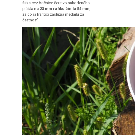
šírka cez bočnice čerstvo nahodeného
plášťa
na 23 mm ráfiku činila 54 mm
,
za čo si frantíci zaslúžia medailu za
čestnosť!