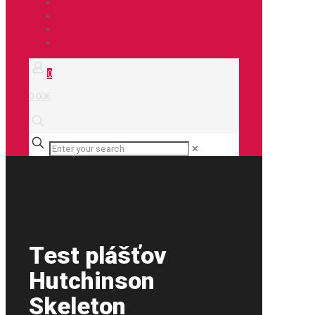
City / Treking
E-bike
Duše
Príslušenstvo
0
0.00€
✕
Test plášťov
Hutchinson
Skeleton