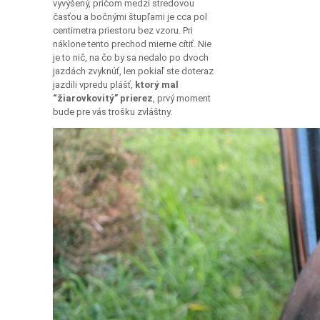
vyvýšený, pričom medzi stredovou
časťou a bočnými štupľami je cca pol
centimetra priestoru bez vzoru. Pri
náklone tento prechod mierne cítiť. Nie
je to nič, na čo by sa nedalo po dvoch
jazdách zvyknúť, len pokiaľ ste doteraz
jazdili vpredu plášť,
ktorý mal
“žiarovkovitý” prierez
, prvý moment
bude pre vás trošku zvláštny.