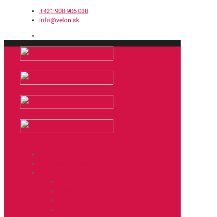
+421 908 905 038
info@velon.sk
Cesta
Cyklokros / Gravel
MTB
XC
Enduro
DH
Hobby