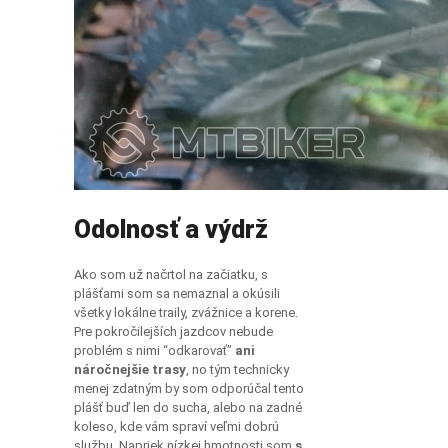
Odolnosť a výdrž
Ako som už načrtol na začiatku, s
plášťami som sa nemaznal a okúsili
všetky lokálne traily, zvážnice a korene.
Pre pokročilejších jazdcov nebude
problém s nimi “odkarovať”
ani
náročnejšie trasy
, no tým technicky
menej zdatným by som odporúčal tento
plášť buď len do sucha, alebo na zadné
koleso, kde vám spraví veľmi dobrú
službu. Napriek nízkej hmotnosti som
s