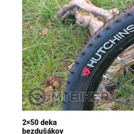
2×50 deka
bezdušákov