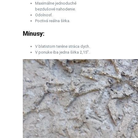
Maximálne jednoduché
bezdušové nahodenie.
Odolnosť.
Poctivá reálna šírka.
Mínusy:
V blatistom teréne stráca dych.
V ponuke iba jedna šírka 2,15”.